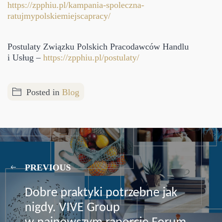
https://zpphiu.pl/kampania-spoleczna-
ratujmypolskiemiejscapracy/
Postulaty Związku Polskich Pracodawców Handlu
i Usług –
https://zpphiu.pl/postulaty/
Posted in
Blog
PREVIOUS
Dobre praktyki potrzebne jak
nigdy. VIVE Group