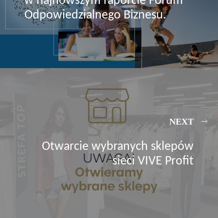
w najnowszym raporcie Forum
Odpowiedzialnego Biznesu.
NEXT
Otwarcie wybranych sklepów
sieci VIVE Profit