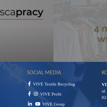
SOCIAL MEDIA
K
VIVE Textile Recycling
VI
ul
VIVE Profit
02
VIVE Group