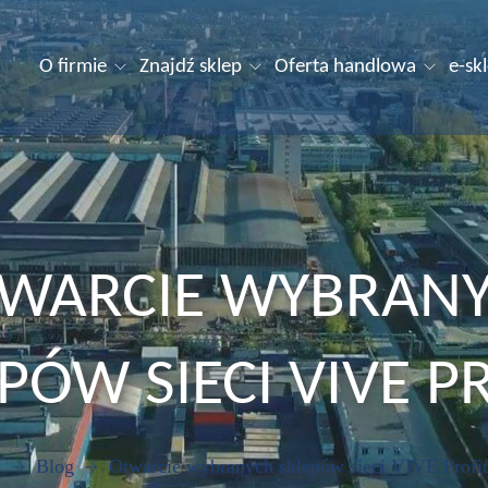
O firmie
Znajdź sklep
Oferta handlowa
e-sk
WARCIE WYBRAN
PÓW SIECI VIVE P
Blog
Otwarcie wybranych sklepów sieci VIVE Profit