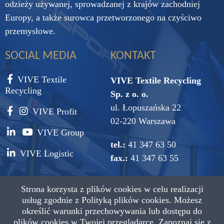
odzieży używanej, sprowadzanej z krajów zachodniej
Europy, a także surowca przetworzonego na czyściwo
przemysłowe.
SOCIAL MEDIA
KONTAKT
VIVE Textile
VIVE Textile Recycling
Recycling
Sp. z o. o.
ul. Łopuszańska 22
VIVE Profit
02-220 Warszawa
VIVE Group
tel.:
41 347 63 50
VIVE Logistic
fax.:
41 347 63 55
e-mail:
vive@vive.com.pl
Strona korzysta z plików cookies w celu realizacji
usług zgodnie z
Polityką plików cookies.
Możesz
określić warunki przechowywania lub dostępu do
plików cookies w Twojej przeglądarce. Zapoznaj się z