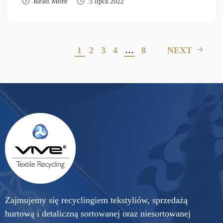
Read More
5 lipca 2022
1
2
3
4
…
8
NEXT
Zajmujemy się recyclingiem tekstyliów, sprzedażą
hurtową i detaliczną sortowanej oraz niesortowanej