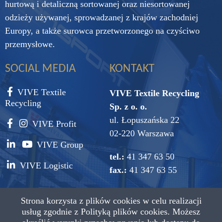
hurtową i detaliczną sortowanej oraz niesortowanej
odzieży używanej, sprowadzanej z krajów zachodniej
Europy, a także surowca przetworzonego na czyściwo
przemysłowe.
SOCIAL MEDIA
KONTAKT
VIVE Textile
VIVE Textile Recycling
Recycling
Sp. z o. o.
ul. Łopuszańska 22
VIVE Profit
02-220 Warszawa
VIVE Group
tel.:
41 347 63 50
VIVE Logistic
fax.:
41 347 63 55
e-mail:
vive@vive.com.pl
Strona korzysta z plików cookies w celu realizacji
usług zgodnie z
Polityką plików cookies.
Możesz