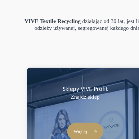
VIVE Textile Recycling
działając od 30 lat, jest
odzieży używanej, segregowanej każdego dnia
Sklepy VIVE Profit
Znajdź sklep
Więcej