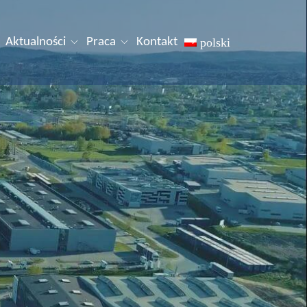
Aktualności
Praca
Kontakt
polski
English
Deutsch
Español
Русский