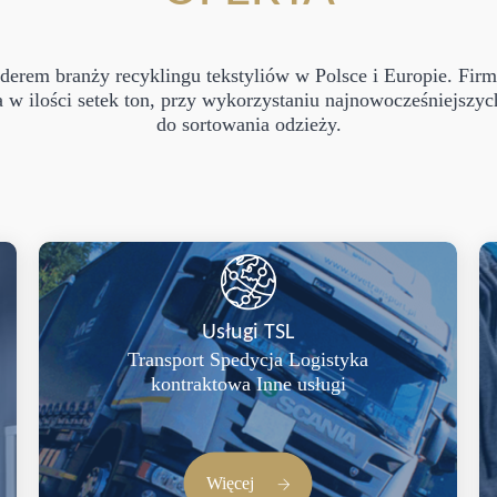
 liderem branży recyklingu tekstyliów w Polsce i Europie. Fir
 w ilości setek ton, przy wykorzystaniu najnowocześniejszyc
do sortowania odzieży.
Usługi TSL
Transport Spedycja Logistyka
kontraktowa Inne usługi
Więcej