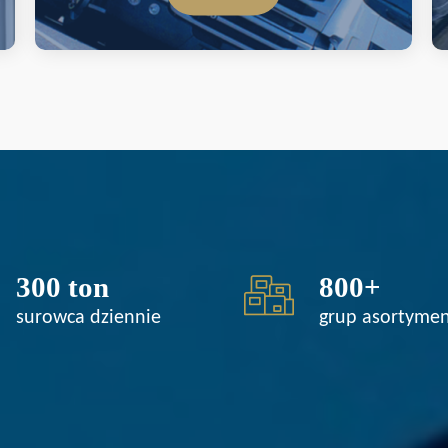
300
 ton
800
+
surowca dziennie
grup asortyme