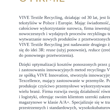
VIVE Textile Recycling, działając od 30 lat, jest 
tekstyliów w Polsce i Europie. Mając świadomość, 
całościowe wykorzystanie surowca, firma inwest
nowoczesnych i wydajnych procesów recyklingu te
wytwarzanie nowych produktów z przetworzonych 
VIVE Textile Recycling jest nadawanie drugiego ży
się do idei 3R:
reuse
(użyj ponownie),
reduce
(zre
do ponownego przetworzenia).
Dzięki optymalizacji kosztów ponoszonych przez 
i zastosowaniu innowacyjnych metod recyclingu V
ze spółką VIVE Innovation, stworzyła innowacyj
Texcellence, mający zastosowanie w przemyśle. P
produkuje czyściwo przemysłowe wykorzystywane 
wielu branż. Firma rozwija swoją działalność równ
i logistyki, oferując swoim klientom szeroki zakr
magazynowe w klasie A/A+. Specjalizuje się w tr
przestrzennych i standardowych, wysokokubatur