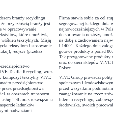
liderem branży recyklingu
Firma stawia sobie za cel s
że przyszłością branży jest
segregowanej każdego dnia w 
uje w opracowywanie
najnowocześniejszych w Pols
kstyliów, które umożliwią
do sortowania odzieży, umoż
włókien tekstylnych. Misją
na dobę z zachowaniem najw
cia tekstyliom i stosowanie
i 14001. Każdego dnia załog
dukuj),
recycle
(przekaż
gotowe produkty z ponad 80
Tak przygotowane produkty t
oraz do sieci sklepów VIVE P
przedsiębiorstwo
Polsce.
IVE Textile Recycling, wraz
ny kompozyt tekstylny VIVE
VIVE Group prowadzi polity
onadto przedsiębiorstwo
społecznym i środowiskowym
przez przedsiębiorstwa
przed wszystkimi podmiotami
ież w obszarach transportu
zaangażowanie na rzecz zró
es usług TSL oraz rozwiązania
liderem recyclingu, zobowią
ansporcie ładunków
środowiska, swoich pracowni
owymi nadwoziami