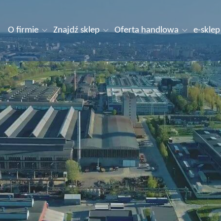
O firmie
Znajdź sklep
Oferta handlowa
e-sklep