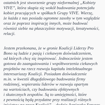
ostatnich jest stworzenie grupy nieformalnej „Kobiety
VIVE”, która skupia się wokół budowania potencjału
kobiet pracujących w spółkach Grupy VIVE. Wierzę,
że każda z nas posiada ogromne zasoby w tym względzie
oraz że poprzez inspirację innych, może budować
również siebie na płaszczyźnie motywacji, kreatywności,
relacji.
Jestem przekonana, że w gronie Koalicji Liderzy Pro
Bono są ludzie z pasją i ciekawym doświadczeniem,
od których chcę się inspirować. Jednocześnie jestem
gotowa do zaangażowania i współtworzenia ciekawych
projektów na rzecz rozwoju kapitału intelektualnego
interesariuszy Koalicji. Posiadam doświadczenie
m.in. w kwestii długofalowego budowania firmy
rodzinnej, wspieraniu liderów w rozwoju opartym
na wartościach, czy budowaniu efektywnych
i skutecznych zespołów. Są to umiejętności, które
z pewnością będą przydatne przy realizacji różnych
inicjatyw na rzecz Koalicji” – dodaje Agnieszka Servaas.