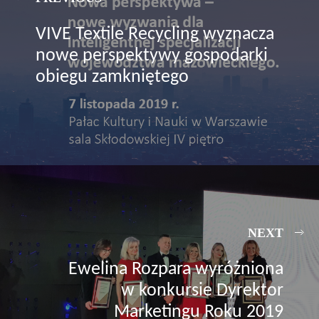
VIVE Textile Recycling wyznacza
nowe perspektywy gospodarki
obiegu zamkniętego
NEXT
Ewelina Rozpara wyróżniona
w konkursie Dyrektor
Marketingu Roku 2019