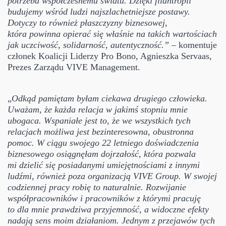
potrzeba współczesnemu światu. Dzięki filantropii
budujemy wśród ludzi najszlachetniejsze postawy.
Dotyczy to również płaszczyzny biznesowej,
która powinna opierać się właśnie na takich wartościach
jak uczciwość, solidarność, autentyczność.” –
komentuje
członek Koalicji Liderzy Pro Bono, Agnieszka Servaas,
Prezes Zarządu VIVE Management.
„
Odkąd pamiętam byłam ciekawa drugiego człowieka.
Uważam, że każda relacja w jakimś stopniu mnie
ubogaca. Wspaniałe jest to, że we wszystkich tych
relacjach możliwa jest bezinteresowna, obustronna
pomoc. W ciągu swojego 22 letniego doświadczenia
biznesowego osiągnęłam dojrzałość, która pozwala
mi dzielić się posiadanymi umiejętnościami z innymi
ludźmi, również poza organizacją VIVE Group. W swojej
codziennej pracy robię to naturalnie. Rozwijanie
współpracowników i pracowników z którymi pracuję
to dla mnie prawdziwa przyjemność, a widoczne efekty
nadają sens moim działaniom. Jednym z przejawów tych