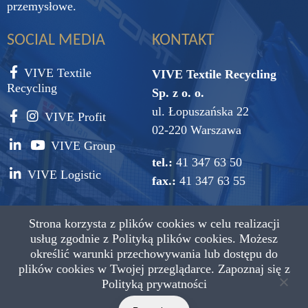
przemysłowe.
SOCIAL MEDIA
KONTAKT
VIVE Textile
VIVE Textile Recycling
Recycling
Sp. z o. o.
ul. Łopuszańska 22
VIVE Profit
02-220 Warszawa
VIVE Group
tel.:
41 347 63 50
VIVE Logistic
fax.:
41 347 63 55
e-mail:
vive@vive.com.pl
Strona korzysta z plików cookies w celu realizacji
usług zgodnie z
Polityką plików cookies.
Możesz
określić warunki przechowywania lub dostępu do
plików cookies w Twojej przeglądarce. Zapoznaj się z
Polityką prywatności
Copyright © 2021 VIVE Textile Recycling Wszystkie prawa
zastrzeżone.