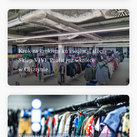
Krok za krokiem ku ewolucji sieci.
Sklep VIVE Profit już wkrótce
w Olsztynie.
Nieustający rozwój kluczem