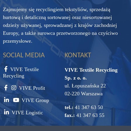
Zajmujemy się recyclingiem tekstyliów, sprzedażą
hurtową i detaliczną sortowanej oraz niesortowanej
odzieży używanej, sprowadzanej z krajów zachodniej
Europy, a także surowca przetworzonego na czyściwo
przemysłowe.
SOCIAL MEDIA
KONTAKT
VIVE Textile
VIVE Textile Recycling
Recycling
Sp. z o. o.
ul. Łopuszańska 22
VIVE Profit
02-220 Warszawa
VIVE Group
tel.:
41 347 63 50
VIVE Logistic
fax.:
41 347 63 55
e-mail:
vive@vive.com.pl