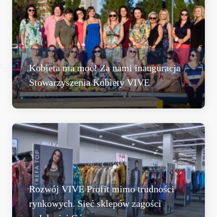
Kobieta ma moc! Za nami inauguracja
Stowarzyszenia Kobiety VIVE
Rozwój VIVE Profit mimo trudności
rynkowych. Sieć sklepów zagości