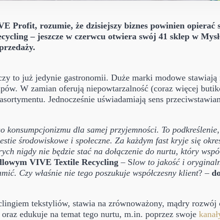
E Profit, rozumie, że dzisiejszy biznes powinien opierać s
cycling – jeszcze w czerwcu otwiera swój 41 sklep w Mysł
przedaży.
otyczy to już jedynie gastronomii. Duże marki modowe stawia
pów. W zamian oferują niepowtarzalność (coraz więcej buti
asortymentu. Jednocześnie uświadamiają sens przeciwstawiania
o konsumpcjonizmu dla samej przyjemności. To podkreślenie
estie środowiskowe i społeczne.
Za każdym fast kryje się okr
rych nigdy nie będzie stać na dołączenie do nurtu, który wsp
dlowym VIVE Textile Recycling
– S
low to jakość i orygina
amić. Czy właśnie nie tego poszukuje współczesny klient
? –
d
clingiem tekstyliów, stawia na zrównoważony, mądry rozwój 
oraz edukuje na temat tego nurtu, m.in. poprzez swoje
kanał