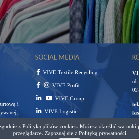
SOCIAL MEDIA
K
VIVE Textile Recycling
VI
ul
VIVE Profit
02
VIVE Group
urtową i
tel
VIVE Logistic
żywanej,
fax
surowca
 zgodnie z
Polityką plików cookies.
Możesz określić warunki 
e-
przeglądarce. Zapoznaj się z
Polityką prywatności