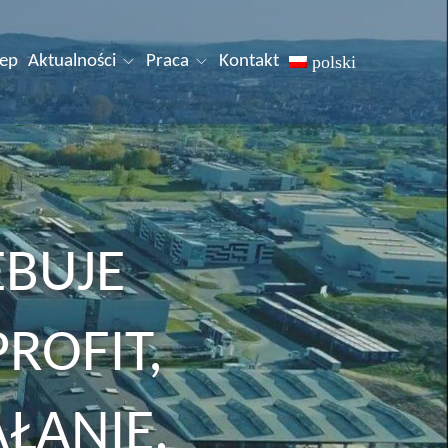
lep
Aktualności
Praca
Kontakt
polski
EBUJE
PROFIT,
ŁANIE.