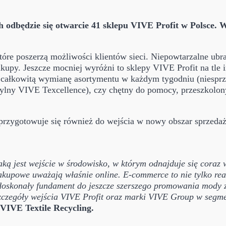
 odbędzie się otwarcie 41 sklepu VIVE Profit w Polsce. W
które poszerzą możliwości klientów sieci. Niepowtarzalne ubra
upy. Jeszcze mocniej wyróżni to sklepy VIVE Profit na tle i
 całkowitą wymianę asortymentu w każdym tygodniu (niesprzed
tylny VIVE Texcellence), czy chętny do pomocy, przeszkolon
przygotowuje się również do wejścia w nowy obszar sprzedaż
Taką jest wejście w środowisko, w którym odnajduje się coraz
kupowe uważają właśnie online. E-commerce to nie tylko realne
doskonały fundament do jeszcze szerszego promowania mody z 
 szczegóły wejścia VIVE Profit oraz marki VIVE Group w seg
IVE Textile Recycling.