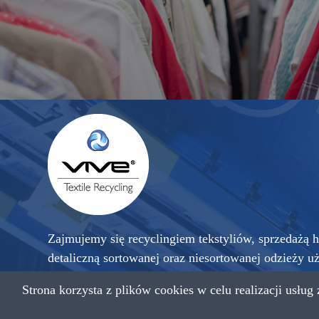
Zajmujemy się recyclingiem tekstyliów, sprzedażą h
detaliczną sortowanej oraz niesortowanej odzieży u
sprowadzanej z krajów zachodniej Europy, a także 
Strona korzysta z plików cookies w celu realizacji usług
przetworzonego na czyściwo przemysłowe.