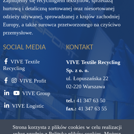
Zajmujemy się recyclingiem tekstyliów, sprzedażą
hurtową i detaliczną sortowanej oraz niesortowanej
odzieży używanej, sprowadzanej z krajów zachodniej
Europy, a także surowca przetworzonego na czyściwo
przemysłowe.
SOCIAL MEDIA
KONTAKT
VIVE Textile
VIVE Textile Recycling
Recycling
Sp. z o. o.
ul. Łopuszańska 22
VIVE Profit
02-220 Warszawa
VIVE Group
tel.:
41 347 63 50
VIVE Logistic
fax.:
41 347 63 55
e-mail:
vive@vive.com.pl
Strona korzysta z plików cookies w celu realizacji
usług zgodnie z
Polityką plików cookies.
Możesz