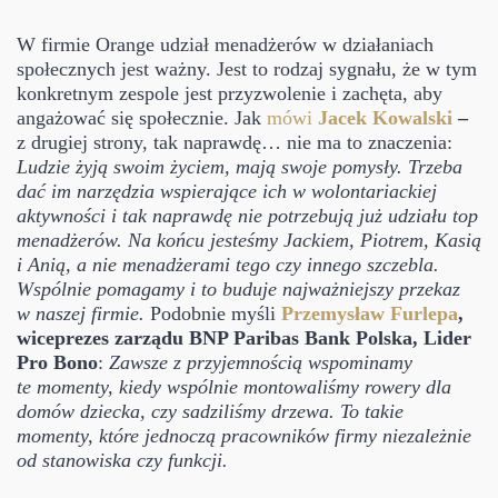
W firmie Orange udział menadżerów w działaniach
społecznych jest ważny. Jest to rodzaj sygnału, że w tym
konkretnym zespole jest przyzwolenie i zachęta, aby
angażować się społecznie. Jak
mówi
Jacek Kowalski
–
z drugiej strony, tak naprawdę… nie ma to znaczenia:
Ludzie żyją swoim życiem, mają swoje pomysły. Trzeba
dać im narzędzia wspierające ich w wolontariackiej
aktywności i tak naprawdę nie potrzebują już udziału top
menadżerów. Na końcu jesteśmy Jackiem, Piotrem, Kasią
i Anią, a nie menadżerami tego czy innego szczebla.
Wspólnie pomagamy i to buduje najważniejszy przekaz
w naszej firmie.
Podobnie myśli
Przemysław Furlepa
,
wiceprezes zarządu BNP Paribas Bank Polska, Lider
Pro Bono
:
Zawsze z przyjemnością wspominamy
te momenty, kiedy wspólnie montowaliśmy rowery dla
domów dziecka, czy sadziliśmy drzewa. To takie
momenty, które jednoczą pracowników firmy niezależnie
od stanowiska czy funkcji.