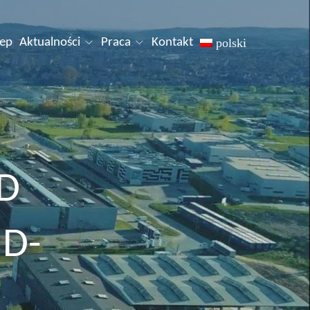
lep
Aktualności
Praca
Kontakt
polski
D
D-