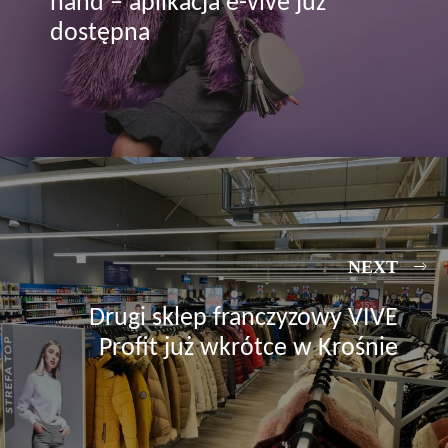
hand – aplikacja e-vive już
dostępna
NEXT
Drugi sklep franczyzowy VIVE
Profit już wkrótce w Krośnie