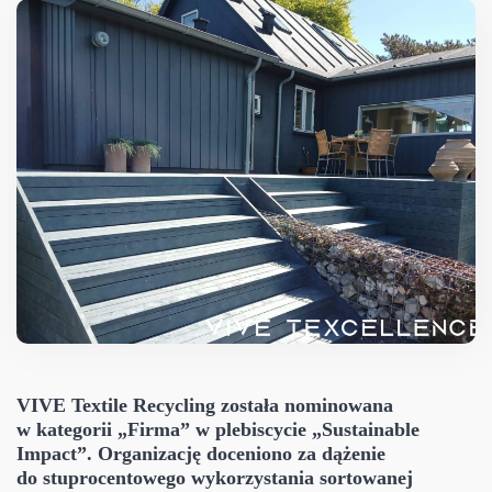
VIVE Textile Recycling została nominowana
w kategorii „Firma” w plebiscycie „Sustainable
Impact”. Organizację doceniono za dążenie
do stuprocentowego wykorzystania sortowanej