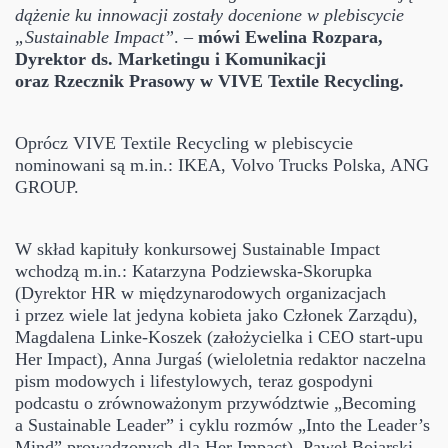
dążenie ku innowacji zostały docenione w plebiscycie
„Sustainable Impact”
. –
mówi Ewelina Rozpara,
Dyrektor ds. Marketingu i Komunikacji
oraz Rzecznik Prasowy w VIVE Textile Recycling.
Oprócz VIVE Textile Recycling w plebiscycie
nominowani są m.in.: IKEA, Volvo Trucks Polska, ANG
GROUP.
W skład kapituły konkursowej Sustainable Impact
wchodzą m.in.: Katarzyna Podziewska-Skorupka
(Dyrektor HR w międzynarodowych organizacjach
i przez wiele lat jedyna kobieta jako Członek Zarządu),
Magdalena Linke-Koszek (założycielka i CEO start-upu
Her Impact), Anna Jurgaś (wieloletnia redaktor naczelna
pism modowych i lifestylowych, teraz gospodyni
podcastu o zrównoważonym przywództwie „Becoming
a Sustainable Leader” i cyklu rozmów „Into the Leader’s
Mind” prowadzonych dla Her Impact), Paweł Bojarski