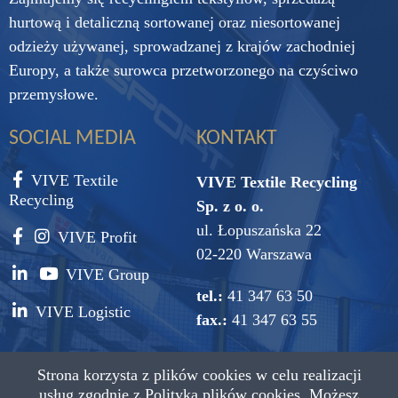
hurtową i detaliczną sortowanej oraz niesortowanej
odzieży używanej, sprowadzanej z krajów zachodniej
Europy, a także surowca przetworzonego na czyściwo
przemysłowe.
SOCIAL MEDIA
KONTAKT
VIVE Textile
VIVE Textile Recycling
Recycling
Sp. z o. o.
ul. Łopuszańska 22
VIVE Profit
02-220 Warszawa
VIVE Group
tel.:
41 347 63 50
VIVE Logistic
fax.:
41 347 63 55
e-mail:
vive@vive.com.pl
Strona korzysta z plików cookies w celu realizacji
usług zgodnie z
Polityką plików cookies.
Możesz