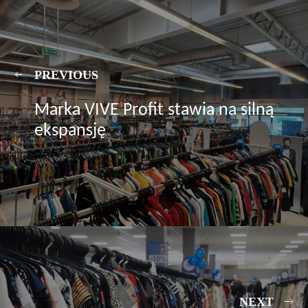
PREVIOUS
Marka VIVE Profit stawia na silną
ekspansję
NEXT