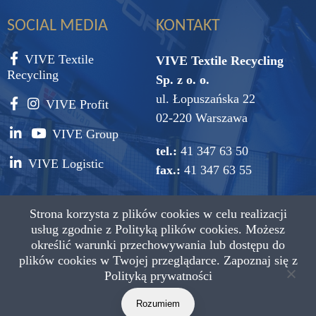
SOCIAL MEDIA
KONTAKT
VIVE Textile
VIVE Textile Recycling
Recycling
Sp. z o. o.
ul. Łopuszańska 22
VIVE Profit
02-220 Warszawa
VIVE Group
tel.:
41 347 63 50
VIVE Logistic
fax.:
41 347 63 55
e-mail:
vive@vive.com.pl
Strona korzysta z plików cookies w celu realizacji
usług zgodnie z
Polityką plików cookies.
Możesz
określić warunki przechowywania lub dostępu do
plików cookies w Twojej przeglądarce. Zapoznaj się z
Polityką prywatności
Copyright © 2021 VIVE Textile Recycling Wszystkie prawa
zastrzeżone.
Rozumiem
Projekt: