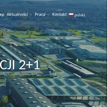
lep
Aktualności
Praca
Kontakt
polski
JI 2+1
!