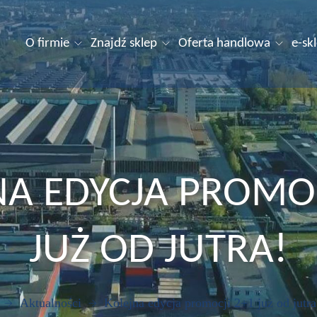
O firmie
Znajdź sklep
Oferta handlowa
e-sk
NA EDYCJA PROMOC
JUŻ OD JUTRA!
Aktualności
Kolejna edycja promocji 2+1 już od jutra