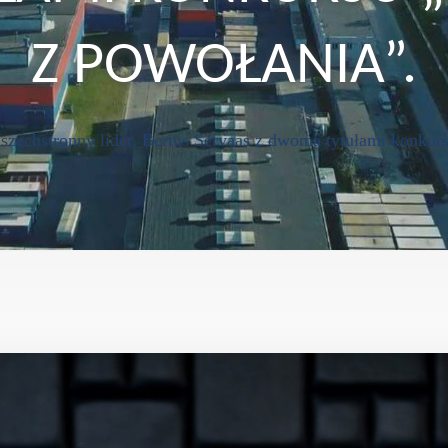
Z POWOŁANIA”.
zechstronny lider. Bertus Servaas z dwoma tytułami konkurs