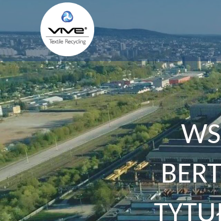
WS
BER
TYTU