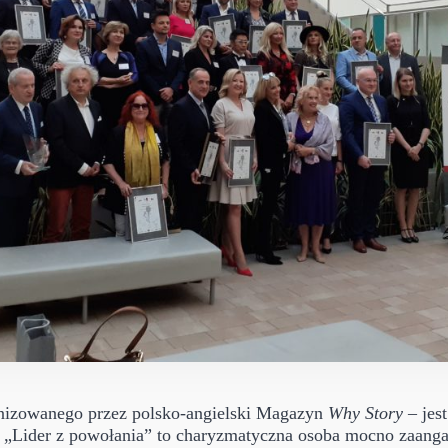
nizowanego przez polsko-angielski Magazyn
Why Story
– jes
„Lider z powołania” to charyzmatyczna osoba mocno zaangaż