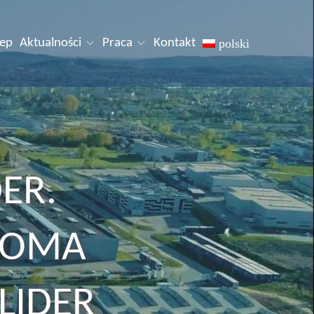
lep
Aktualności
Praca
Kontakt
polski
ER.
WOMA
LIDER