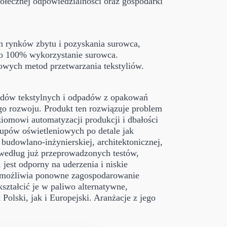
ołecznej odpowiedzialności oraz gospodarki
ch rynków zbytu i pozyskania surowca,
to 100% wykorzystanie surowca.
owych metod przetwarzania tekstyliów.
dów tekstylnych i odpadów z opakowań
go rozwoju. Produkt ten rozwiązuje problem
iomowi automatyzacji produkcji i dbałości
łupów oświetleniowych po detale jak
 budowlano-inżynierskiej, architektonicznej,
według już przeprowadzonych testów,
est odporny na uderzenia i niskie
a umożliwia ponowne zagospodarowanie
ztałcić je w paliwo alternatywne,
lski, jak i Europejski. Aranżacje z jego