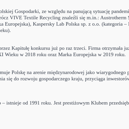
lskiej Gospodarki, ze względu na panującą sytuację pandem
cz VIVE Textile Recycling znaleźli się m.in.: Austrotherm S
 Europejska), Kaspersky Lab Polska sp. z o.o. (kategoria – 
ieku).
przez Kapitułę konkursu już po raz trzeci. Firma otrzymała
XI Wieku w 2018 roku oraz Marka Europejska w 2019 roku.
muje Polskę na arenie międzynarodowej jako wiarygodnego p
nia się do rozwoju gospodarczego kraju, przyciąga inwestoró
 – istnieje od 1991 roku. Jest prestiżowym Klubem przedsięb