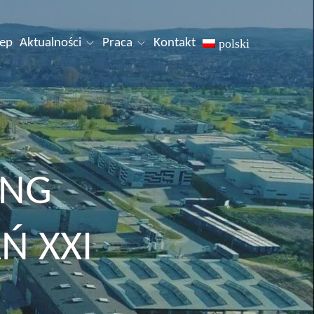
lep
Aktualności
Praca
Kontakt
polski
ING
Ń XXI