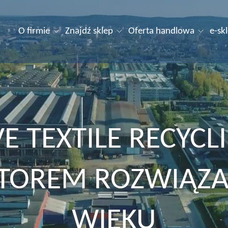
O firmie
Znajdź sklep
Oferta handlowa
e-sk
VE TEXTILE RECYCL
TOREM ROZWIĄZA
WIEKU