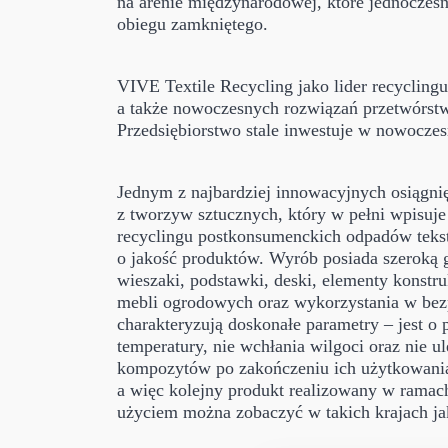
na arenie międzynarodowej, które jednocześ
obiegu zamkniętego.
VIVE Textile Recycling jako lider recycling
a także nowoczesnych rozwiązań przetwórstw
Przedsiębiorstwo stale inwestuje w nowocze
Jednym z najbardziej innowacyjnych osiągnię
z tworzyw sztucznych, który w pełni wpisuj
recyclingu postkonsumenckich odpadów tekst
o jakość produktów. Wyrób posiada szeroką g
wieszaki, podstawki, deski, elementy konstru
mebli ogrodowych oraz wykorzystania w bez
charakteryzują doskonałe parametry – jest o
temperatury, nie wchłania wilgoci oraz nie
kompozytów po zakończeniu ich użytkowania 
a więc kolejny produkt realizowany w ramac
użyciem można zobaczyć w takich krajach j