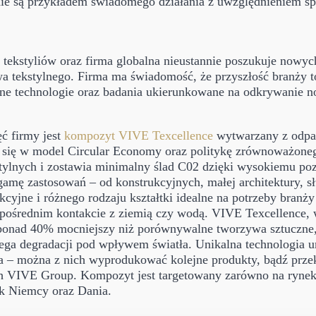
nie są przykładem świadomego działania z uwzględnieniem sp
u tekstyliów oraz firma globalna nieustannie poszukuje nowy
a tekstylnego. Firma ma świadomość, że przyszłość branży 
sne technologie oraz badania ukierunkowane na odkrywanie n
ć firmy jest
kompozyt VIVE Texcellence
wytwarzany z odpa
e się w model Circular Economy oraz politykę zrównoważone
ylnych i zostawia minimalny ślad C02 dzięki wysokiemu poz
amę zastosowań – od konstrukcyjnych, małej architektury, s
kcyjne i różnego rodzaju kształtki idealne na potrzeby branży
pośrednim kontakcie z ziemią czy wodą. VIVE Texcellence, 
 ponad 40% mocniejszy niż porównywalne tworzywa sztuczne, j
 ulega degradacji pod wpływem światła. Unikalna technologi
– można z nich wyprodukować kolejne produkty, bądź przeks
h VIVE Group. Kompozyt jest targetowany zarówno na rynek Po
ak Niemcy oraz Dania.