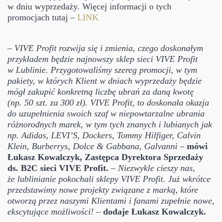
w dniu wyprzedaży. Więcej informacji o tych
promocjach tutaj –
LINK
–
VIVE Profit rozwija się i zmienia, czego doskonałym
przykładem będzie najnowszy sklep sieci VIVE Profit
w Lublinie. Przygotowaliśmy szereg promocji, w tym
pakiety, w których Klient w dniach wyprzedaży będzie
mógł zakupić konkretną liczbę ubrań za daną kwotę
(np. 50 szt. za 300 zł). VIVE Profit, to doskonała okazja
do uzupełnienia swoich szaf w niepowtarzalne ubrania
różnorodnych marek, w tym tych znanych i lubianych jak
np. Adidas, LEVI’S, Dockers, Tommy Hilfiger, Calvin
Klein, Burberrys, Dolce & Gabbana, Galvanni
–
mówi
Łukasz Kowalczyk, Zastępca Dyrektora Sprzedaży
ds. B2C sieci VIVE Profit.
–
Niezwykle cieszy nas,
że lublinianie pokochali sklepy VIVE Profit. Już wkrótce
przedstawimy nowe projekty związane z marką, które
otworzą przez naszymi Klientami i fanami zupełnie nowe,
ekscytujące możliwości!
–
dodaje Łukasz Kowalczyk.