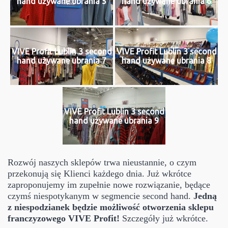
hand używane ubrania 5
hand używane ubrania 6
VIVE Profit Lublin 3 second
VIVE Profit Lublin 3 second
hand używane ubrania 7
hand używane ubrania 8
VIVE Profit Lublin 3 second
hand używane ubrania 9
Rozwój naszych sklepów trwa nieustannie, o czym
przekonują się Klienci każdego dnia. Już wkrótce
zaproponujemy im zupełnie nowe rozwiązanie, będące
czymś niespotykanym w segmencie second hand.
Jedną
z niespodzianek będzie możliwość otworzenia sklepu
franczyzowego VIVE Profit!
Szczegóły już wkrótce.