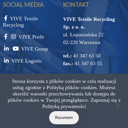
SOCIAL MEDIA
KONTAKT
VIVE Textile
VIVE Textile Recycling
Recycling
Sp. z o. o.
ul. Łopuszańska 22
VIVE Profit
02-220 Warszawa
VIVE Group
tel.:
41 347 63 50
VIVE Logistic
fax.:
41 347 63 55
e-mail:
vive@vive.com.pl
Strona korzysta z plików cookies w celu realizacji
usług zgodnie z
Polityką plików cookies.
Możesz
określić warunki przechowywania lub dostępu do
plików cookies w Twojej przeglądarce. Zapoznaj się z
Polityką prywatności
Copyright © 2021 VIVE Textile Recycling Wszystkie prawa
zastrzeżone.
Rozumiem
Projekt: