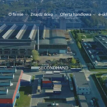
O firmie
Znajdź sklep
Oferta handlowa
e-sk
SECONDHAND
secondhand