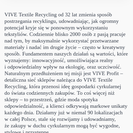
VIVE Textile Recycling od 32 lat zmienia sposób
postrzegania recyklingu, udowadniając, jak ogromny
potencjał kryje się w ponownym wykorzystaniu
tekstyliów. Codziennie blisko 2000 osób z pasją pracuje
nad tym, by maksymalnie wykorzystać przetwarzane
materiały i nadać im drugie życie – często w kreatywny
sposób. Fundamentem naszych działań są wartości, które
wyznajemy: innowacyjność, umożliwiająca realny
i odpowiedzialny wpływ na ekologię, oraz uczciwość.
Naturalnym przedłużeniem tej misji jest VIVE Profit –
detaliczna sieć sklepów należąca do VIVE Textile
Recycling, która przenosi ideę gospodarki cyrkularnej
do świata codziennych zakupów. To coś więcej niż
sklepy – to przestrzeń, gdzie moda spotyka
odpowiedzialność, a klienci odkrywają markowe unikaty
każdego dnia. Działamy już w niemal 90 lokalizacjach
w całej Polsce, stale się rozwijamy i udowadniamy,
że zakupy w duchu cyrkularnym mogą być wygodne,
stylowe i przystępne.