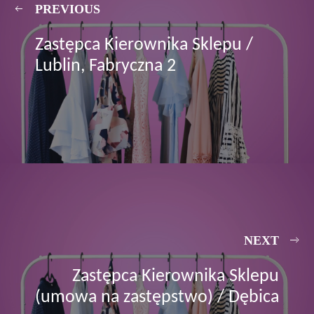
PREVIOUS
Zastępca Kierownika Sklepu /
Lublin, Fabryczna 2
NEXT
Zastępca Kierownika Sklepu
(umowa na zastępstwo) / Dębica