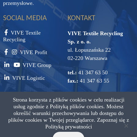
przemysłowe.
SOCIAL MEDIA
KONTAKT
VIVE Textile
VIVE Textile Recycling
Recycling
Sp. z o. o.
ul. Łopuszańska 22
VIVE Profit
02-220 Warszawa
VIVE Group
tel.:
41 347 63 50
VIVE Logistic
fax.:
41 347 63 55
e-mail:
vive@vive.com.pl
Strona korzysta z plików cookies w celu realizacji
usług zgodnie z
Polityką plików cookies.
Możesz
określić warunki przechowywania lub dostępu do
plików cookies w Twojej przeglądarce. Zapoznaj się z
Polityką prywatności
Copyright © 2021 VIVE Textile Recycling Wszystkie prawa
zastrzeżone.