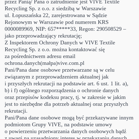
przez Panią/ Pana o zatrudnienie jest VIVE Textile
Recycling Sp. z o.o. z siedzibą w Warszawie
ul. Łopuszańska 22, zarejestrowana w Sądzie
Rejonowym w Warszawie pod numerem KRS
0000089969, NIP: 657*****33, Regon: 290508529 –
jako przeprowadzający rekrutację;
Z Inspektorem Ochrony Danych w VIVE Textile
Recycling Sp. z o.o. można kontaktować się
za pośrednictwem adresu email
ochrona.danych(małpa)vive.com.pl
Pani/Pana dane osobowe przetwarzane są w celu
związanym z przeprowadzeniem aktualnej jak
i przyszłych rekrutacji na podstawie art. 6 ust. 1 lit. a),
b) i f) ogólnego rozporządzenia o ochronie danych
oraz przepisów kodeksu pracy, tj. w zakresie w jakim
jest to niezbędne dla potrzeb aktualnej oraz przyszłych
rekrutacji.
Pani/Pana dane osobowe mogą być przekazywane innym
podmiotom Grupy VIVE, na podstawie umowy
o powierzeniu przetwarzania danych osobowych bądź
z uwagi na uzasadniony interes w przekazaniu danych