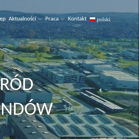
lep
Aktualności
Praca
Kontakt
polski
ŚRÓD
HANDÓW