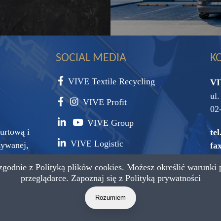
SOCIAL MEDIA
K
VIVE Textile Recycling
VI
ul
VIVE Profit
02
VIVE Group
urtową i
tel
VIVE Logistic
żywanej,
fax
surowca
 zgodnie z
Polityką plików cookies.
Możesz określić warunki 
e-
przeglądarce. Zapoznaj się z
Polityką prywatności
Rozumiem
a zastrzeżone.