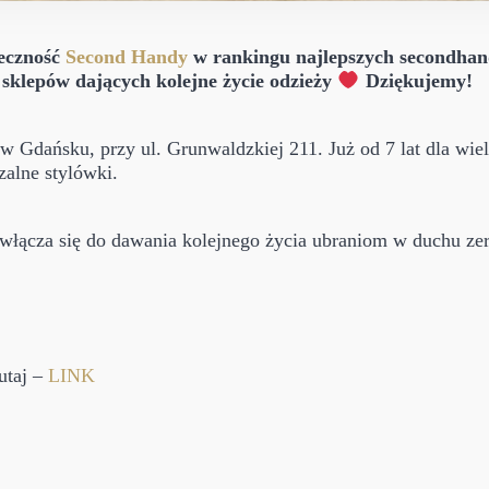
łeczność
Second Handy
w rankingu najlepszych secondhand
5 sklepów dających kolejne życie odzieży
Dziękujemy!
 Gdańsku, przy ul. Grunwaldzkiej 211. Już od 7 lat dla wie
zalne stylówki.
e włącza się do dawania kolejnego życia ubraniom w duchu ze
utaj –
LINK