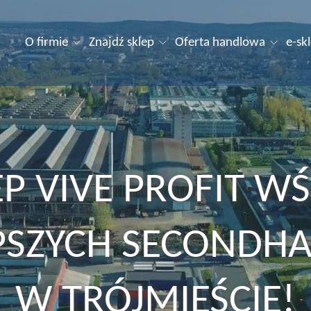
O firmie
Znajdź sklep
Oferta handlowa
e-sk
EP VIVE PROFIT W
PSZYCH SECOND
W TRÓJMIEŚCIE!