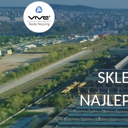
SKL
NAJLE