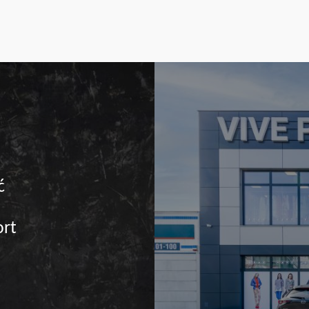
ć
ort