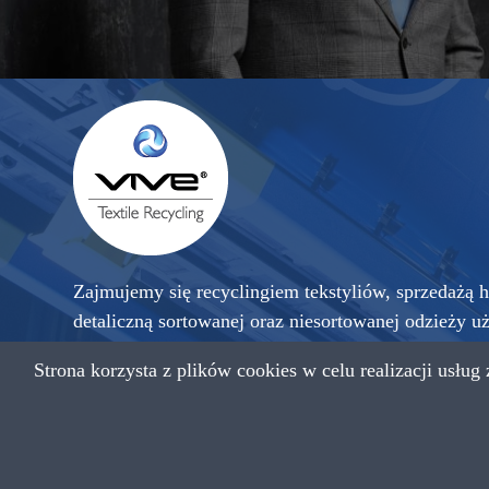
Zajmujemy się recyclingiem tekstyliów, sprzedażą h
detaliczną sortowanej oraz niesortowanej odzieży u
sprowadzanej z krajów zachodniej Europy, a także 
Strona korzysta z plików cookies w celu realizacji usług
przetworzonego na czyściwo przemysłowe.
Copyright © 2021 VIVE Textile Recycling Wszystkie praw