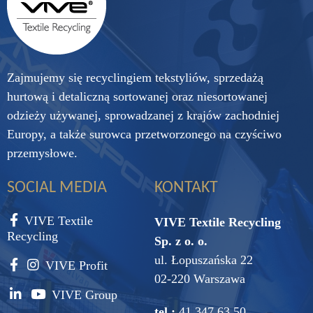
Zajmujemy się recyclingiem tekstyliów, sprzedażą
hurtową i detaliczną sortowanej oraz niesortowanej
odzieży używanej, sprowadzanej z krajów zachodniej
Europy, a także surowca przetworzonego na czyściwo
przemysłowe.
SOCIAL MEDIA
KONTAKT
VIVE Textile
VIVE Textile Recycling
Recycling
Sp. z o. o.
ul. Łopuszańska 22
VIVE Profit
02-220 Warszawa
VIVE Group
tel.:
41 347 63 50