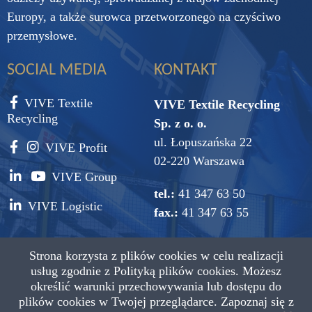
Europy, a także surowca przetworzonego na czyściwo
przemysłowe.
SOCIAL MEDIA
KONTAKT
VIVE Textile
VIVE Textile Recycling
Recycling
Sp. z o. o.
ul. Łopuszańska 22
VIVE Profit
02-220 Warszawa
VIVE Group
tel.:
41 347 63 50
VIVE Logistic
fax.:
41 347 63 55
e-mail:
vive@vive.com.pl
Strona korzysta z plików cookies w celu realizacji
usług zgodnie z
Polityką plików cookies.
Możesz
określić warunki przechowywania lub dostępu do
plików cookies w Twojej przeglądarce. Zapoznaj się z