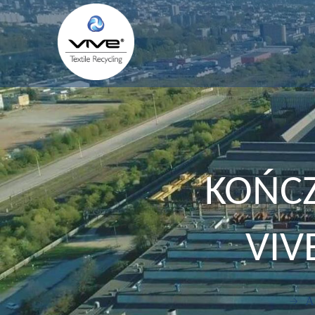
KOŃC
VIV
A