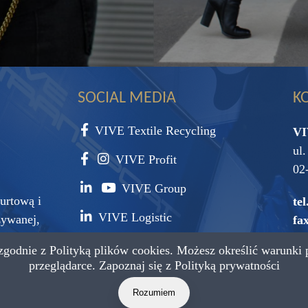
SOCIAL MEDIA
K
VIVE Textile Recycling
VI
ul
VIVE Profit
02
VIVE Group
urtową i
tel
VIVE Logistic
żywanej,
fax
surowca
 zgodnie z
Polityką plików cookies.
Możesz określić warunki 
e-
przeglądarce. Zapoznaj się z
Polityką prywatności
Rozumiem
a zastrzeżone.