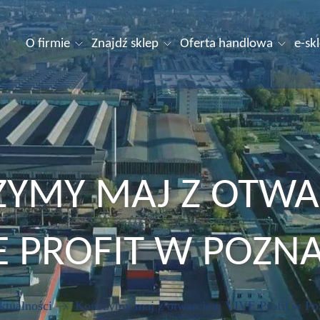
O firmie
Znajdź sklep
Oferta handlowa
e-sk
ZYMY MAJ Z OTWA
E PROFIT W POZN
ktualności
Kończymy maj z otwarciem VIVE Profit w Po