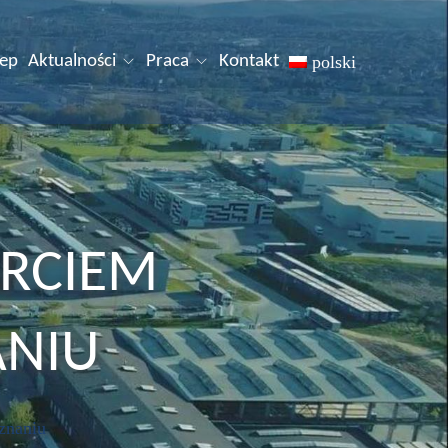
lep
Aktualności
Praca
Kontakt
polski
RCIEM
ANIU
znaniu