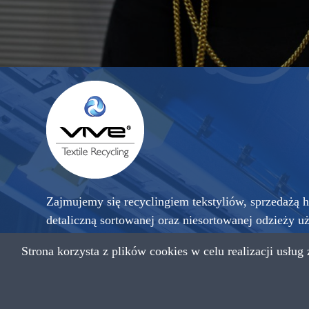
Zajmujemy się recyclingiem tekstyliów, sprzedażą h
detaliczną sortowanej oraz niesortowanej odzieży u
sprowadzanej z krajów zachodniej Europy, a także 
Strona korzysta z plików cookies w celu realizacji usług
przetworzonego na czyściwo przemysłowe.
Copyright © 2021 VIVE Textile Recycling Wszystkie praw