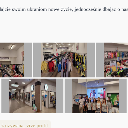
 dajcie swoim ubraniom nowe życie, jednocześnie dbając o na
eż używana
,
vive profit