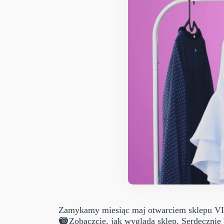
Zamykamy miesiąc maj otwarciem sklepu VIVE
Zobaczcie, jak wygląda sklep. Serdeczni