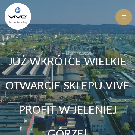
JUŻ WKRÓTCE WIELKIE
OTWARCIE SKLEPU VIVE
PROFIT W JELENIEJ
GÓRZE!