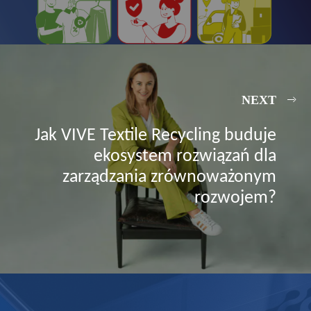
NEXT
Jak VIVE Textile Recycling buduje
ekosystem rozwiązań dla
zarządzania zrównoważonym
rozwojem?