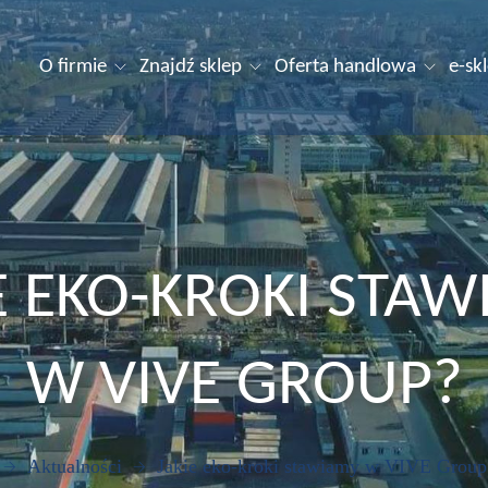
O firmie
Znajdź sklep
Oferta handlowa
e-sk
E EKO-KROKI STA
W VIVE GROUP?
Aktualności
Jakie eko-kroki stawiamy w VIVE Group