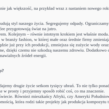
inie jak większość, na przykład wraz z nastaniem nowego rok
 budują styl naszego życia. Segregujemy odpady. Ograniczam
óre przygotowują świat na jutro.
rem. Kolejnym – równie istotnym krokiem jest właśnie moda.
 branży fashion, w której małe oraz średnie firmy zmieniają
 gdzie już przy ich produkcji, zmniejsza się zużycie wody or
ne, dzięki czemu nie szkodzą naszemu zdrowiu. Dodatkowo co
nawialnych źródeł energii.
p?
ajemy drugie życie setkom tysięcy ubrań. To nie tylko pona
e w prosty i przyjemny sposób robić coś, co ma znaczenie.
świecie. Również mieszkańcy Afryki, czy Ameryki Południowe
ością, która rodzi takie projekty jak produkcja kompozytu 