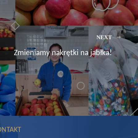
NEXT
Zmieniamy nakrętki na jabłka!
ONTAKT