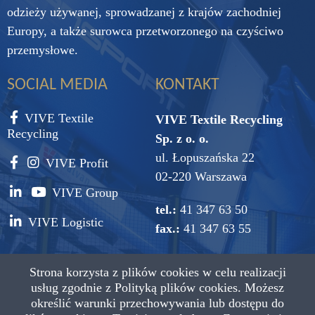
odzieży używanej, sprowadzanej z krajów zachodniej
Europy, a także surowca przetworzonego na czyściwo
przemysłowe.
SOCIAL MEDIA
KONTAKT
VIVE Textile
VIVE Textile Recycling
Recycling
Sp. z o. o.
ul. Łopuszańska 22
VIVE Profit
02-220 Warszawa
VIVE Group
tel.:
41 347 63 50
VIVE Logistic
fax.:
41 347 63 55
e-mail:
vive@vive.com.pl
Strona korzysta z plików cookies w celu realizacji
usług zgodnie z
Polityką plików cookies.
Możesz
określić warunki przechowywania lub dostępu do