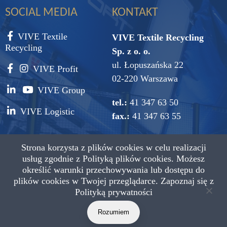
SOCIAL MEDIA
KONTAKT
VIVE Textile
VIVE Textile Recycling
Recycling
Sp. z o. o.
ul. Łopuszańska 22
VIVE Profit
02-220 Warszawa
VIVE Group
tel.:
41 347 63 50
VIVE Logistic
fax.:
41 347 63 55
e-mail:
vive@vive.com.pl
Strona korzysta z plików cookies w celu realizacji
usług zgodnie z
Polityką plików cookies.
Możesz
określić warunki przechowywania lub dostępu do
plików cookies w Twojej przeglądarce. Zapoznaj się z
Polityką prywatności
Copyright © 2021 VIVE Textile Recycling Wszystkie prawa
zastrzeżone.
Rozumiem
Projekt: