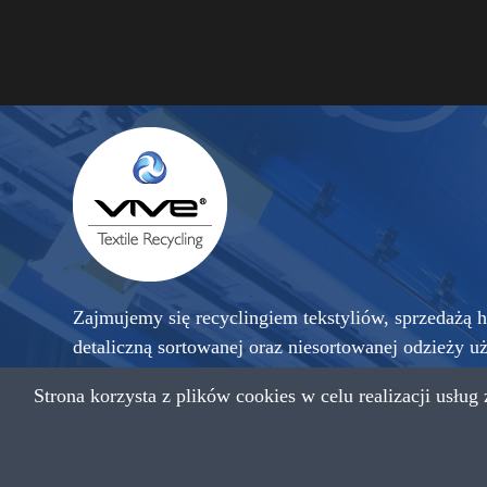
Zajmujemy się recyclingiem tekstyliów, sprzedażą h
detaliczną sortowanej oraz niesortowanej odzieży u
sprowadzanej z krajów zachodniej Europy, a także 
Strona korzysta z plików cookies w celu realizacji usług
przetworzonego na czyściwo przemysłowe.
Copyright © 2021 VIVE Textile Recycling Wszystkie praw