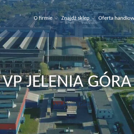
O firmie
Znajdź sklep
Oferta handlo
VP JELENIA GÓRA
VP Jelenia Góra