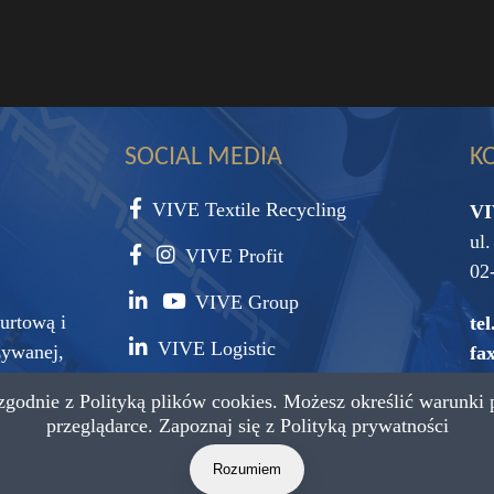
SOCIAL MEDIA
K
VIVE Textile Recycling
VI
ul
VIVE Profit
02
VIVE Group
urtową i
tel
VIVE Logistic
żywanej,
fax
surowca
 zgodnie z
Polityką plików cookies.
Możesz określić warunki 
e-
przeglądarce. Zapoznaj się z
Polityką prywatności
Rozumiem
a zastrzeżone.