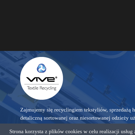
Zajmujemy się recyclingiem tekstyliów, sprzedażą h
detaliczną sortowanej oraz niesortowanej odzieży u
sprowadzanej z krajów zachodniej Europy, a także 
Strona korzysta z plików cookies w celu realizacji usług
przetworzonego na czyściwo przemysłowe.