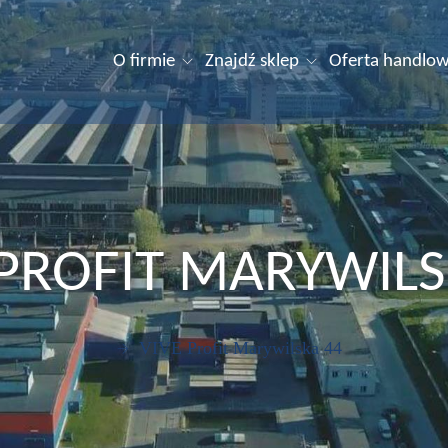
O firmie
Znajdź sklep
Oferta handlo
 PROFIT MARYWILS
VIVE Profit Marywilska 44