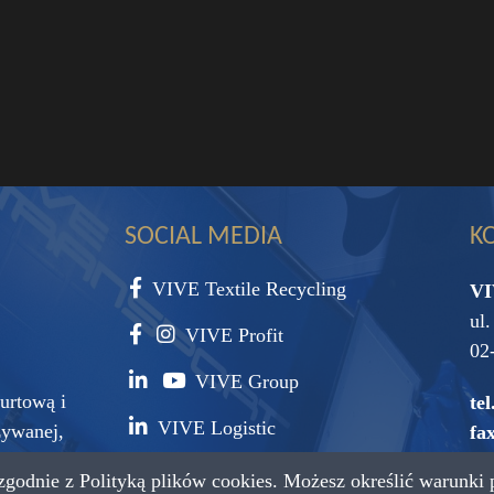
SOCIAL MEDIA
K
VIVE Textile Recycling
VI
ul
VIVE Profit
02
VIVE Group
urtową i
tel
VIVE Logistic
żywanej,
fax
surowca
 zgodnie z
Polityką plików cookies.
Możesz określić warunki 
e-