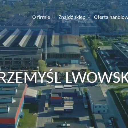
O firmie
Znajdź sklep
Oferta handlo
RZEMYŚL LWOWS
Przemyśl Lwowska