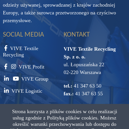
odzieży używanej, sprowadzanej z krajów zachodniej
Europy, a także surowca przetworzonego na czyściwo
przemysłowe.
SOCIAL MEDIA
KONTAKT
VIVE Textile
VIVE Textile Recycling
Recycling
Sp. z o. o.
ul. Łopuszańska 22
VIVE Profit
02-220 Warszawa
VIVE Group
tel.:
41 347 63 50
VIVE Logistic
fax.:
41 347 63 55
e-mail:
vive@vive.com.pl
Strona korzysta z plików cookies w celu realizacji
usług zgodnie z
Polityką plików cookies.
Możesz
określić warunki przechowywania lub dostępu do