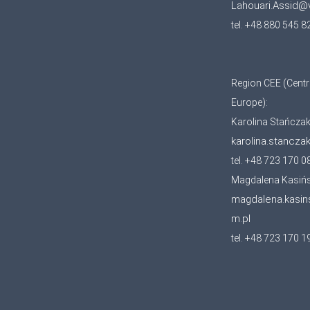
Lahouari.Assid@
tel. +48 880 545 8
Region CEE (Centr
Europe):
Karolina Stańcza
karolina.stancza
tel. +48 723 170 0
Magdalena Kasiń
magdalena.kasin
m.pl
tel. +48 723 170 1