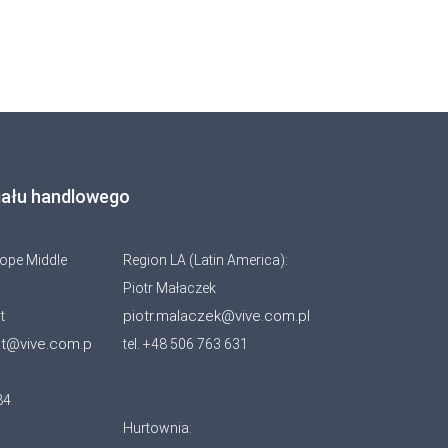
iału handlowego
ope Middle
Region LA (Latin America):
Piotr Małaczek
piotr.malaczek@vive.com.pl
t
ot@vive.com.p
tel. +48 506 763 631
84
Hurtownia: