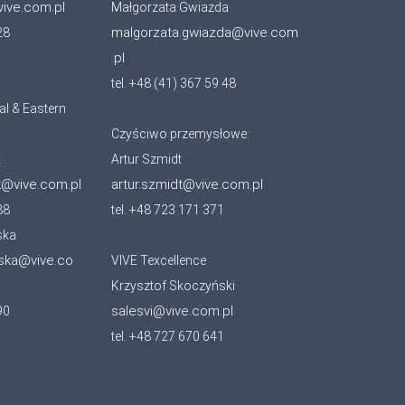
vive.com.pl
Małgorzata Gwiazda
malgorzata.gwiazda@vive.com
28
.pl
tel. +48 (41) 367 59 48
al & Eastern
Czyściwo przemysłowe:
k
Artur Szmidt
k@vive.com.pl
artur.szmidt@vive.com.pl
88
tel. +48 723 171 371
ska
ska@vive.co
VIVE Texcellence
Krzysztof Skoczyński
salesvi@vive.com.pl
90
tel. +48 727 670 641