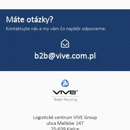
Máte otázky?
Kontaktujte nás a my vám čo najskôr odpovieme.
b2b@vive.com.pl
Logistické centrum VIVE Group
ulica Malików 147
25-639 Kielce