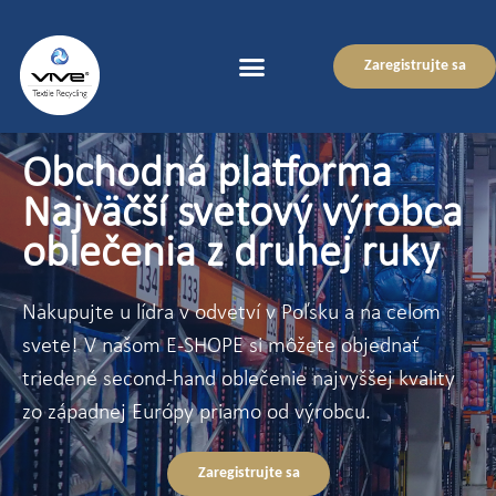
Zaregistrujte sa
Obchodná platforma
Najväčší svetový výrobca
oblečenia z druhej ruky
Nakupujte u lídra v odvetví v Poľsku a na celom
svete! V našom E-SHOPE si môžete objednať
triedené second-hand oblečenie najvyššej kvality
zo západnej Európy priamo od výrobcu.
Zaregistrujte sa