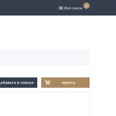
0
Мой список
обавьте в список
купить