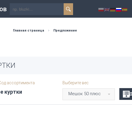
ов
Главная страница
Предложение
РТКИ
од ассортимента
Выберите вес
е куртки
Мешок 50 плюс
Д