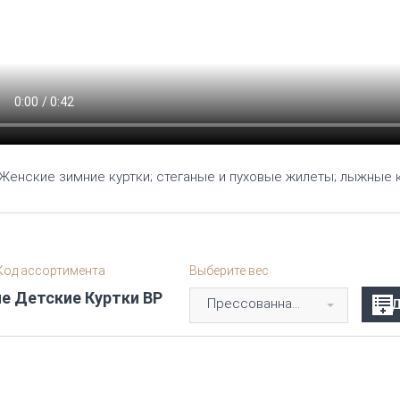
Женские зимние куртки;
стеганые и пуховые жилеты;
лыжные к
од ассортимента
Выберите вес
е Детские Куртки BP
Прессованная кипа 40-500 кг
Д