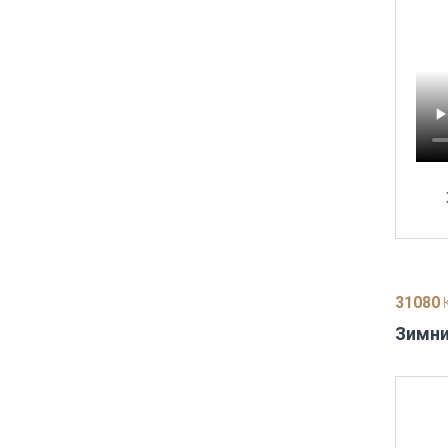
31080
К
Зимни