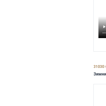
31030
К
Зимни