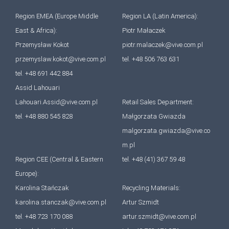
Region EMEA (Europe Middle
Region LA (Latin America):
East & Africa):
Piotr Małaczek
Przemysław Kokot
piotr.malaczek@vive.com.pl
przemyslaw.kokot@vive.com.pl
tel. +48 506 763 631
tel. +48 691 442 884
Assid Lahouari
Lahouari.Assid@vive.com.pl
Retail Sales Department:
tel. +48 880 545 828
Małgorzata Gwiazda
malgorzata.gwiazda@vive.co
m.pl
Region CEE (Central & Eastern
tel. +48 (41) 367 59 48
Europe):
Karolina Stańczak
Recycling Materials:
karolina.stanczak@vive.com.pl
Artur Szmidt
tel. +48 723 170 088
artur.szmidt@vive.com.pl