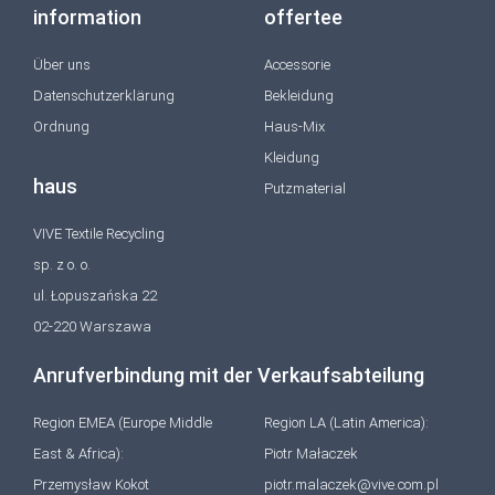
information
offertee
Über uns
Accessorie
Datenschutzerklärung
Bekleidung
Ordnung
Haus-Mix
Kleidung
haus
Putzmaterial
VIVE Textile Recycling
sp. z o. o.
ul. Łopuszańska 22
02-220 Warszawa
Anrufverbindung mit der Verkaufsabteilung
Region EMEA (Europe Middle
Region LA (Latin America):
East & Africa):
Piotr Małaczek
Przemysław Kokot
piotr.malaczek@vive.com.pl