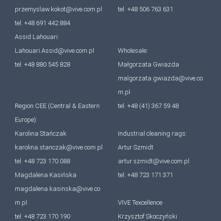
przemyslaw.kokot@vive.com.pl
tel. +48 506 763 631
tel. +48 691 442 884
Assid Lahouari
Lahouari.Assid@vive.com.pl
Wholesale:
tel. +48 880 545 828
Małgorzata Gwiazda
malgorzata.gwiazda@vive.co
m.pl
Region CEE (Central & Eastern
tel. +48 (41) 367 59 48
Europe):
Karolina Stańczak
Industrial cleaning rags:
karolina.stanczak@vive.com.pl
Artur Szmidt
tel. +48 723 170 088
artur.szmidt@vive.com.pl
Magdalena Kasińska
tel. +48 723 171 371
magdalena.kasinska@vive.co
m.pl
VIVE Texcellence
tel. +48 723 170 190
Krzysztof Skoczyński