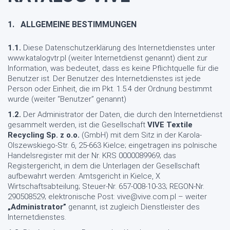
1. ALLGEMEINE BESTIMMUNGEN
1.1.
Diese Datenschutzerklärung des Internetdienstes unter
www.katalogvtr.pl
(weiter Internetdienst genannt) dient zur
Information, was bedeutet, dass es keine Pflichtquelle für die
Benutzer ist. Der Benutzer des Internetdienstes ist jede
Person oder Einheit, die im Pkt. 1.5.4 der Ordnung bestimmt
wurde (weiter “Benutzer” genannt)
1.2.
Der Administrator der Daten, die durch den Internetdienst
gesammelt werden, ist die Gesellschaft
VIVE Textile
Recycling Sp. z o.o.
(GmbH) mit dem Sitz in der Karola-
Olszewskiego-Str. 6, 25-663 Kielce; eingetragen ins polnische
Handelsregister mit der Nr. KRS 0000089969; das
Registergericht, in dem die Unterlagen der Gesellschaft
aufbewahrt werden: Amtsgericht in Kielce, X
Wirtschaftsabteilung; Steuer-Nr. 657-008-10-33; REGON-Nr.
290508529; elektronische Post:
vive@vive.com.pl
– weiter
„Administrator”
genannt, ist zugleich Dienstleister des
Internetdienstes.