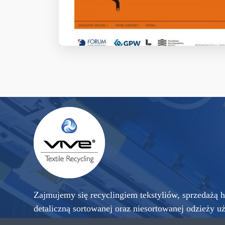
Zajmujemy się recyclingiem tekstyliów, sprzedażą h
detaliczną sortowanej oraz niesortowanej odzieży u
sprowadzanej z krajów zachodniej Europy, a także 