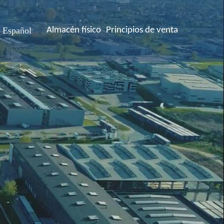
Español
Almacén físico
Principios de venta
polski
English
Deutsch
Русский