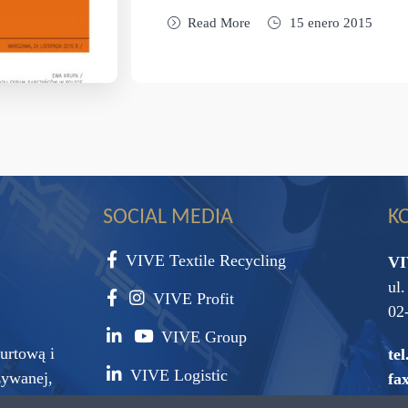
Read More
15 enero 2015
SOCIAL MEDIA
K
VIVE Textile Recycling
VI
ul
VIVE Profit
02
VIVE Group
urtową i
tel
VIVE Logistic
żywanej,
fax
surowca