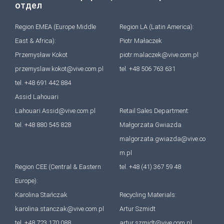
отдел
Region EMEA (Europe Middle
Region LA (Latin America):
East & Africa):
Piotr Małaczek
Przemysław Kokot
piotr.malaczek@vive.com.pl
przemyslaw.kokot@vive.com.pl
tel. +48 506 763 631
tel. +48 691 442 884
Assid Lahouari
Lahouari.Assid@vive.com.pl
Retail Sales Department:
tel. +48 880 545 828
Małgorzata Gwiazda
malgorzata.gwiazda@vive.co
m.pl
Region CEE (Central & Eastern
tel. +48 (41) 367 59 48
Europe):
Karolina Stańczak
Recycling Materials:
karolina.stanczak@vive.com.pl
Artur Szmidt
tel. +48 723 170 088
artur.szmidt@vive.com.pl