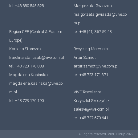
tel. +48 880 545 828
Małgorzata Gwiazda
malgorzata.gwiazda@vive.co
m.pl
Region CEE (Central & Eastern
tel. +48 (41) 367 59 48
Europe):
Karolina Stańczak
Recycling Materials:
karolina.stanczak@vive.com.pl
Artur Szmidt
tel. +48 723 170 088
artur.szmidt@vive.com.pl
Magdalena Kasińska
tel. +48 723 171 371
magdalena.kasinska@vive.co
m.pl
VIVE Texcellence
tel. +48 723 170 190
Krzysztof Skoczyński
salesvi@vive.com.pl
tel. +48 727 670 641
All rights reserved. VIVE Group 2022