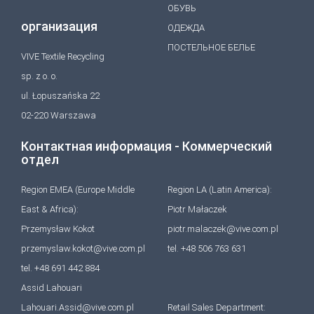
ОБУВЬ
организация
ОДЕЖДА
ПОСТЕЛЬНОЕ БЕЛЬЕ
VIVE Textile Recycling
sp. z o. o.
ul. Łopuszańska 22
02-220 Warszawa
Контактная информация - Коммерческий
отдел
Region EMEA (Europe Middle
Region LA (Latin America):
East & Africa):
Piotr Małaczek
Przemysław Kokot
piotr.malaczek@vive.com.pl
przemyslaw.kokot@vive.com.pl
tel. +48 506 763 631
tel. +48 691 442 884
Assid Lahouari
Lahouari.Assid@vive.com.pl
Retail Sales Department: