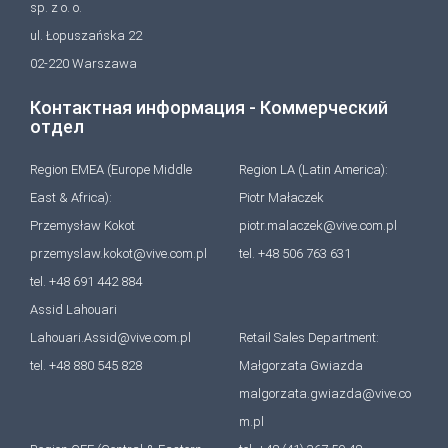
sp. z o. o.
ul. Łopuszańska 22
02-220 Warszawa
Контактная информация - Коммерческий
отдел
Region EMEA (Europe Middle
Region LA (Latin America):
East & Africa):
Piotr Małaczek
Przemysław Kokot
piotr.malaczek@vive.com.pl
przemyslaw.kokot@vive.com.pl
tel. +48 506 763 631
tel. +48 691 442 884
Assid Lahouari
Lahouari.Assid@vive.com.pl
Retail Sales Department:
tel. +48 880 545 828
Małgorzata Gwiazda
malgorzata.gwiazda@vive.co
m.pl